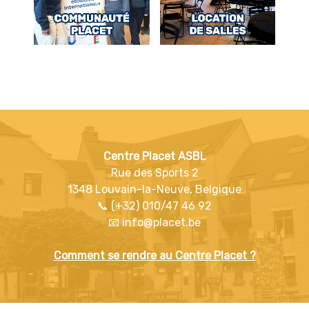
Centre Placet ASBL
Rue des Sports 2
1348 Louvain-la-Neuve, Belgique
📞 (+32) 010/47 46 92
📧 info@placet.be
Comment se rendre au Centre Placet ?