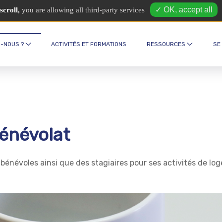
✓ OK, accept all
scroll,
you are allowing all third-party services
Espace intercul
-NOUS ?
ACTIVITÉS ET FORMATIONS
RESSOURCES
SE
bénévolat
bénévoles ainsi que des stagiaires pour ses activités de lo