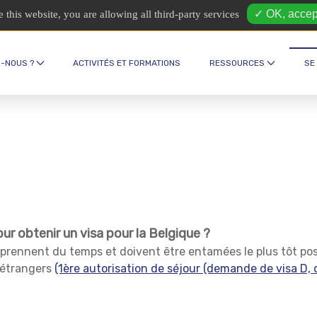
✓ OK, accept
 this website, you are allowing all third-party services
Espace intercul
-NOUS ?
ACTIVITÉS ET FORMATIONS
RESSOURCES
SE
r obtenir un visa pour la Belgique ?
prennent du temps et doivent être entamées le plus tôt pos
s étrangers
(1ère autorisation de séjour (demande de visa D,